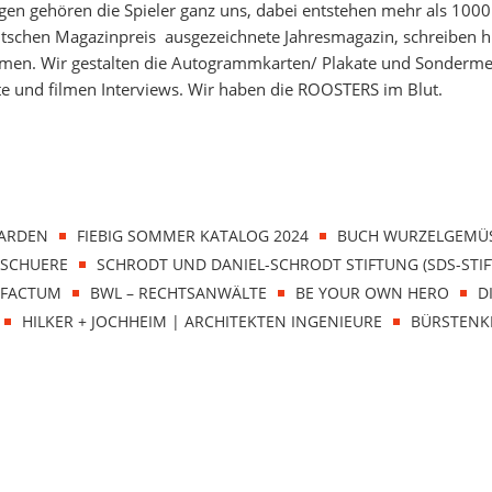
gen gehören die Spieler ganz uns, dabei entstehen mehr als 100
schen Magazinpreis ausgezeichnete Jahresmagazin, schreiben hi
men. Wir gestalten die Autogrammkarten/ Plakate und Sonderme
e und filmen Interviews. Wir haben die ROOSTERS im Blut.
ARDEN
FIEBIG SOMMER KATALOG 2024
BUCH WURZELGEMÜ
OSCHUERE
SCHRODT UND DANIEL-SCHRODT STIFTUNG (SDS-STI
EFACTUM
BWL – RECHTSANWÄLTE
BE YOUR OWN HERO
D
HILKER + JOCHHEIM | ARCHITEKTEN INGENIEURE
BÜRSTENK