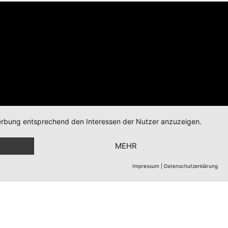
 Werbung entsprechend den Interessen der Nutzer anzuzeigen.
Corunnastr. 14b
D-58636 Iserlohn
MEHR
Impressum
|
Datenschutzerklärung