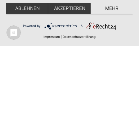
ABLEHNEN
AKZEPTIEREN
MEHR
Corunnastr. 14b
D-58636 Iserlohn
Powered by
&
Impressum
|
Datenschutzerklärung
© 2026 | TÖLLE STUDIOS GMBH
DATENSCHUTZ
IMPRESSUM