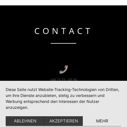
CONTACT
+49 23 71 - 65 56
Diese Seite nutzt Website-Tracking-Technologien von Dritten,
um ihre Dienste anzubieten, stetig zu verbessern und
lt [at] toellestudios.de
Werbung entsprechend den Interessen der Nutzer
anzuzeigen.
ABLEHNEN
AKZEPTIEREN
MEHR
Corunnastr. 14b