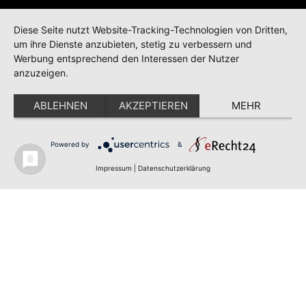
Diese Seite nutzt Website-Tracking-Technologien von Dritten,
um ihre Dienste anzubieten, stetig zu verbessern und
Corunnastr. 14b
Werbung entsprechend den Interessen der Nutzer
D-58636 Iserlohn
anzuzeigen.
ABLEHNEN
AKZEPTIEREN
MEHR
© 2026 | TÖLLE STUDIOS GMBH
DATENSCHUTZ
IMPRESSUM
Powered by
&
Impressum
|
Datenschutzerklärung