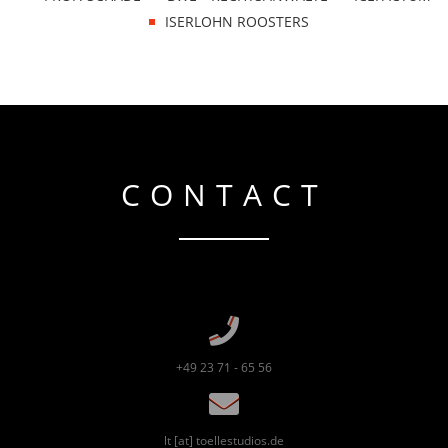
ISERLOHN ROOSTERS
CONTACT
+49 23 71 - 65 56
lt [at] toellestudios.de