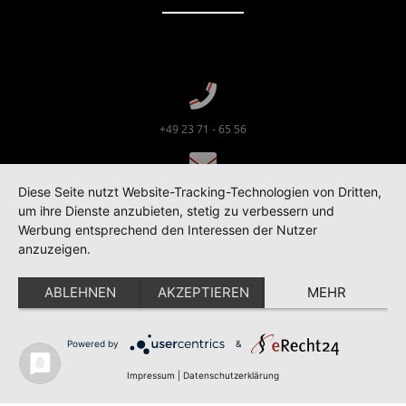
+49 23 71 - 65 56
Diese Seite nutzt Website-Tracking-Technologien von Dritten,
lt [at] toellestudios.de
um ihre Dienste anzubieten, stetig zu verbessern und
Werbung entsprechend den Interessen der Nutzer
anzuzeigen.
Corunnastr. 14b
D-58636 Iserlohn
ABLEHNEN
AKZEPTIEREN
MEHR
Powered by
&
© 2026 | TÖLLE STUDIOS GMBH
Impressum
|
Datenschutzerklärung
DATENSCHUTZ
IMPRESSUM