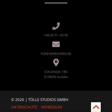
+49 23 71 - 65 56
lt [at] toellestudios.de
Corunnastr. 14b
D-58636 Iserlohn
© 2026 | TÖLLE STUDIOS GMBH
DATENSCHUTZ
IMPRESSUM