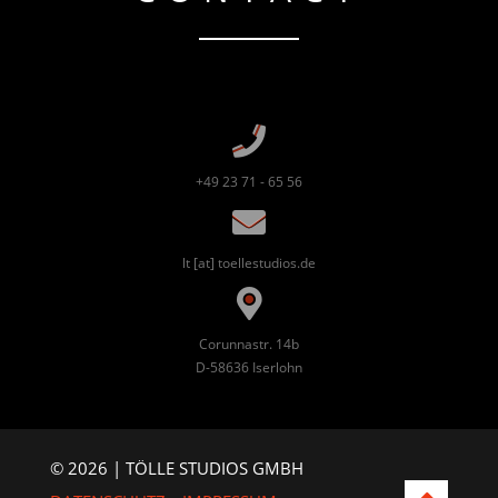
+49 23 71 - 65 56
lt [at] toellestudios.de
Corunnastr. 14b
D-58636 Iserlohn
© 2026 | TÖLLE STUDIOS GMBH