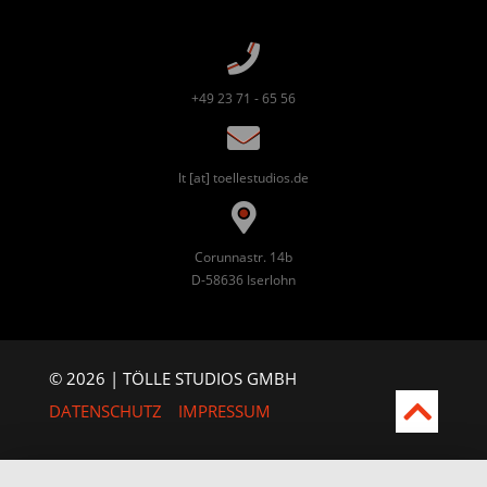
+49 23 71 - 65 56
lt [at] toellestudios.de
Corunnastr. 14b
D-58636 Iserlohn
© 2026 | TÖLLE STUDIOS GMBH
DATENSCHUTZ
IMPRESSUM