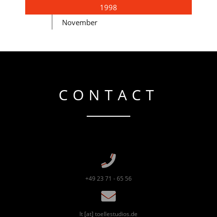
1998
November
CONTACT
+49 23 71 - 65 56
lt [at] toellestudios.de