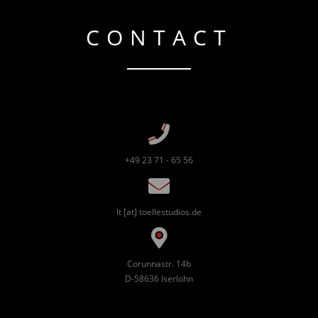
CONTACT
+49 23 71 - 65 56
lt [at] toellestudios.de
Corunnastr. 14b
D-58636 Iserlohn