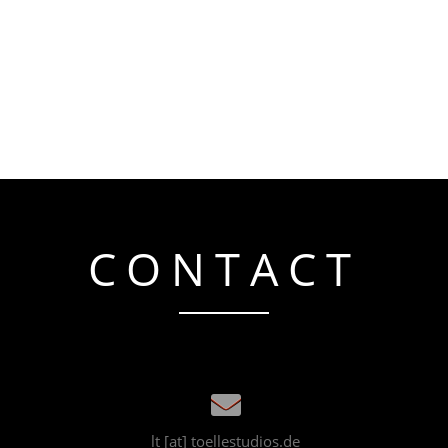
CONTACT
lt [at] toellestudios.de