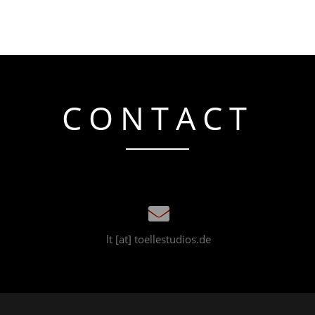
CONTACT
lt [at] toellestudios.de