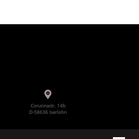
Corunnastr. 14b
D-58636 Iserlohn