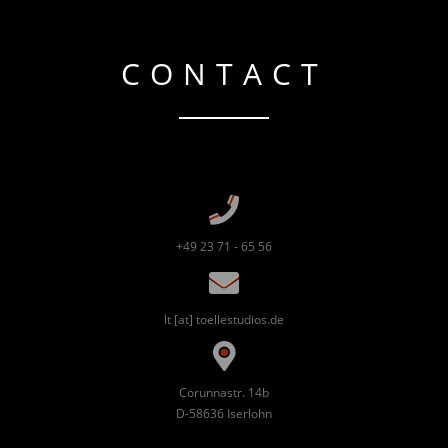
CONTACT
+49 23 71 - 65 56
lt [at] toellestudios.de
Corunnastr. 14b
D-58636 Iserlohn