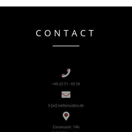
CONTACT
+49 23 71 - 65 56
lt [at] toellestudios.de
Corunnastr. 14b