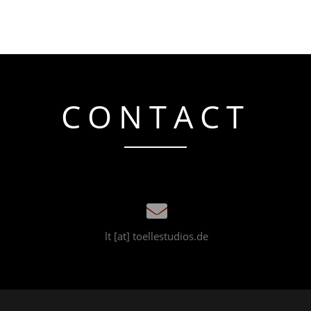
CONTACT
lt [at] toellestudios.de