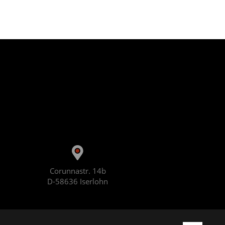
Corunnastr. 14b
D-58636 Iserlohn