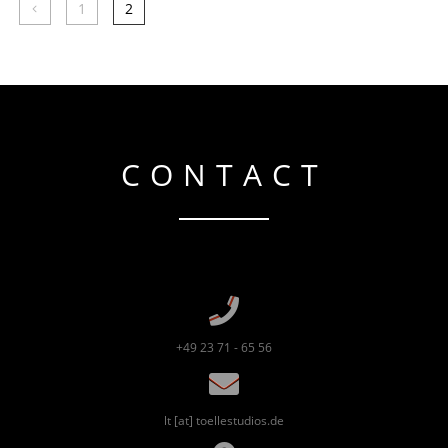
1
2
CONTACT
+49 23 71 - 65 56
lt [at] toellestudios.de